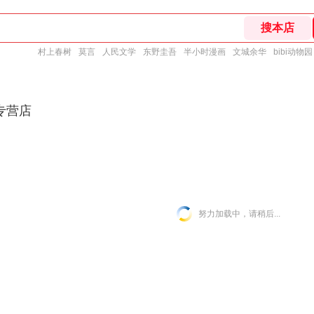
村上春树
莫言
人民文学
东野圭吾
半小时漫画
文城余华
bibi动物园
专营店
努力加载中，请稍后...