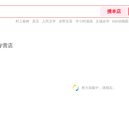
村上春树
莫言
人民文学
东野圭吾
半小时漫画
文城余华
bibi动物园
专营店
努力加载中，请稍后...